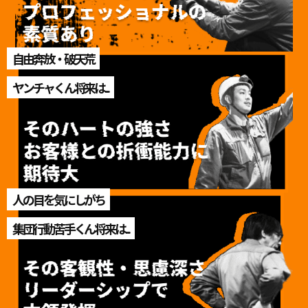
自由奔放・破天荒
ヤンチャくん将来は...
人の目を気にしがち
集団行動苦手くん将来は...